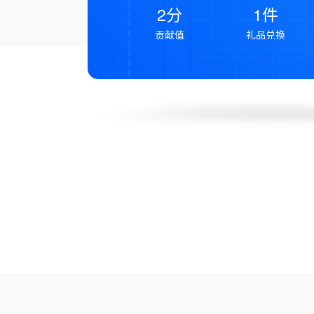
2分
1件
贡献值
礼品兑换